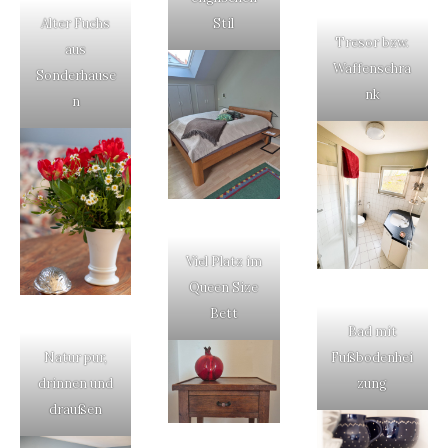
Alter Fuchs
Stil
Tresor bzw.
aus
Waffenschra
Sonderhause
nk
n
Viel Platz im
Queen Size
Bett
Bad mit
Natur pur,
Fußbodenhei
drinnen und
zung
draußen