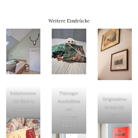
Weitere Eindrücke
Schlafzimmer
Thüringer
Originaldruc
mit Blick in
Kuschelklos
ke aus der
den Himmel
mit
Region
Thüringer
Hirsch