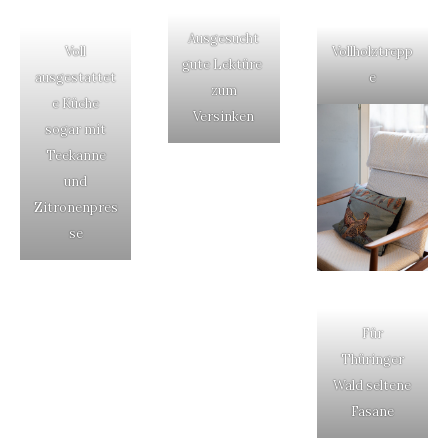
Ausgesucht
Voll
Vollholztrepp
gute Lektüre
ausgestattet
e
zum
e Küche
Versinken
sogar mit
Teekanne
und
Zitronenpres
se
Für
Thüringer
Wald seltene
Fasane