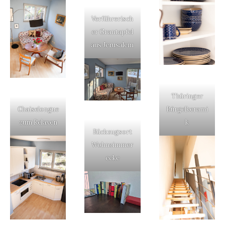
Verführerisch
er Grantapfel
aus Jerusalem
Thüringer
Chaiselongue
Bürgelkerami
zum Relaxen
k
Rückzugsort
Wohnzimmer
ecke