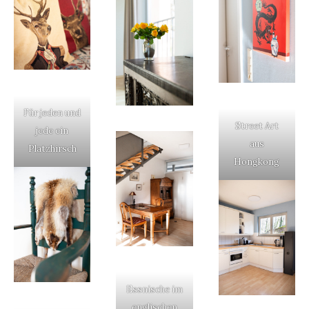
Für jeden und
Street Art
jede ein
aus
Platzhirsch
Hongkong
Essnische im
englischen